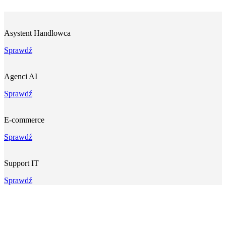
Asystent Handlowca
Sprawdź
Agenci AI
Sprawdź
E-commerce
Sprawdź
Support IT
Sprawdź
Jesteś zainteresowany współpracą?
Skontaktuj się z nami i stwórzmy wspólnie projekt, który rozwinie