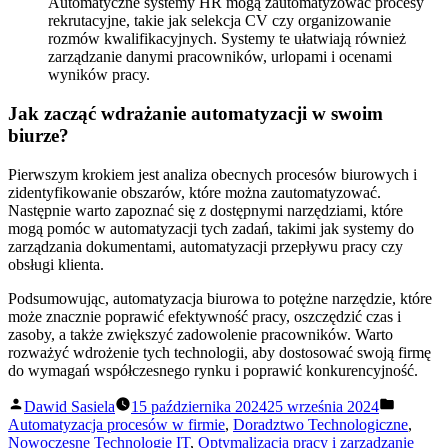
Automatyczne systemy HR mogą zautomatyzować procesy
rekrutacyjne, takie jak selekcja CV czy organizowanie
rozmów kwalifikacyjnych. Systemy te ułatwiają również
zarządzanie danymi pracowników, urlopami i ocenami
wyników pracy.
Jak zacząć wdrażanie automatyzacji w swoim
biurze?
Pierwszym krokiem jest analiza obecnych procesów biurowych i
zidentyfikowanie obszarów, które można zautomatyzować.
Następnie warto zapoznać się z dostępnymi narzędziami, które
mogą pomóc w automatyzacji tych zadań, takimi jak systemy do
zarządzania dokumentami, automatyzacji przepływu pracy czy
obsługi klienta.
Podsumowując, automatyzacja biurowa to potężne narzędzie, które
może znacznie poprawić efektywność pracy, oszczędzić czas i
zasoby, a także zwiększyć zadowolenie pracowników. Warto
rozważyć wdrożenie tych technologii, aby dostosować swoją firmę
do wymagań współczesnego rynku i poprawić konkurencyjność.
Opublikowane
Opubli
Dawid Sasiela
15 października 2024
25 września 2024
przez
w
Automatyzacja procesów w firmie
,
Doradztwo Technologiczne
,
Nowoczesne Technologie IT
,
Optymalizacja pracy i zarządzanie