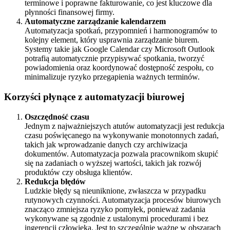
terminowe i poprawne fakturowanie, co jest kluczowe dla
płynności finansowej firmy.
Automatyczne zarządzanie kalendarzem
Automatyzacja spotkań, przypomnień i harmonogramów to
kolejny element, który usprawnia zarządzanie biurem.
Systemy takie jak Google Calendar czy Microsoft Outlook
potrafią automatycznie przypisywać spotkania, tworzyć
powiadomienia oraz koordynować dostępność zespołu, co
minimalizuje ryzyko przegapienia ważnych terminów.
Korzyści płynące z automatyzacji biurowej
Oszczędność czasu
Jednym z najważniejszych atutów automatyzacji jest redukcja
czasu poświęcanego na wykonywanie monotonnych zadań,
takich jak wprowadzanie danych czy archiwizacja
dokumentów. Automatyzacja pozwala pracownikom skupić
się na zadaniach o wyższej wartości, takich jak rozwój
produktów czy obsługa klientów.
Redukcja błędów
Ludzkie błędy są nieuniknione, zwłaszcza w przypadku
rutynowych czynności. Automatyzacja procesów biurowych
znacząco zmniejsza ryzyko pomyłek, ponieważ zadania
wykonywane są zgodnie z ustalonymi procedurami i bez
ingerencji człowieka. Jest to szczególnie ważne w obszarach