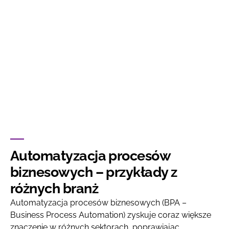
TAK
NIE
DOŁĄCZ PLIK
Dopuszczalne pliki:
doc, docx, pdf, png, jpg, jpeg, xls, xlsx, txt, zip, rar,
7z/7zip, svg.
Maksymalny rozmiar:
5 mb na plik.
Automatyzacja procesów
biznesowych – przykłady z
różnych branż
Automatyzacja procesów biznesowych (BPA –
Business Process Automation) zyskuje coraz większe
znaczenie w różnych sektorach, poprawiając