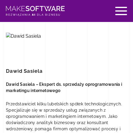
PRZEŚLIJ ZAPYTANIE O
WYCENĘ PROJEKTU
Chcę stworzyć:
APLIKACJĘ MOBILNĄ
Dawid Sasiela
Dawid Sasiela – Ekspert ds. sprzedaży oprogramowania i
marketingu internetowego
WYBIERZ
Przedstawiciel kilku lubelskich spółek technologicznych.
Specjalizuje się w sprzedaży usług związanych z
oprogramowaniem i marketingiem internetowym. Jako
doświadczony analityk biznesowy oraz konsultant
APLIKACJĘ INTERNETOWĄ
wdrożeniowy, pomaga firmom optymalizować procesy i