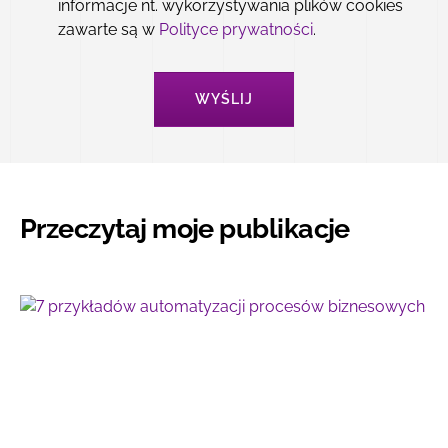
informacje nt. wykorzystywania plików cookies
zawarte są w
Polityce prywatności
.
Dopuszczalne pliki:
doc, docx, pdf, png, jpg, jpeg, xls, xlsx, txt, zip, rar,
7z/7zip, svg.
Maksymalny rozmiar:
5 mb na plik.
Mam projekt graficzny
TAK
NIE
Przeczytaj moje publikacje
DOŁĄCZ PLIK
Dopuszczalne pliki:
doc, docx, pdf, png, jpg, jpeg, xls, xlsx, txt, zip, rar,
7z/7zip, svg.
Maksymalny rozmiar:
5 mb na plik.
Mam inne materiały