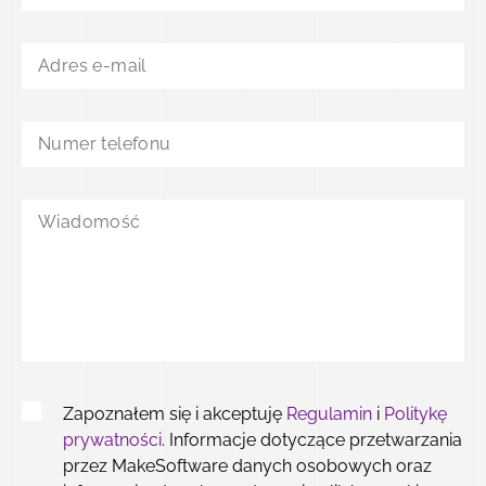
STRONĘ LUB SKLEP WWW
WYBIERZ
Mam opisaną specyfikację
TAK
NIE
Zapoznałem się i akceptuję
Regulamin
i
Politykę
prywatności
. Informacje dotyczące przetwarzania
DOŁĄCZ PLIK
przez MakeSoftware danych osobowych oraz