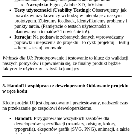
Narzędzia:
Figma, Adobe XD, InVision.
Testy użyteczności (Usability Testing):
Obserwujemy, jak
prawdziwi użytkownicy wchodzą w interakcje z naszym
prototypem. Zbieramy feedback, identyfikujemy problemy i
punkty tarcia. (Pamiętacie o testach użyteczności z
planowanych tematów? To właśnie to!).
Iteracja:
Na podstawie zebranych danych wprowadzamy
poprawki i ulepszenia do projektu. To cykl: projektuj – testuj
– iteruj – testuj ponownie.
Wniosek dla UI:
Prototypowanie i testowanie to klucz do walidacji
naszych pomysłów i upewnienia się, że finalny produkt będzie
faktycznie użyteczny i satysfakcjonujący.
5. Handoff i współpraca z deweloperami: Oddawanie projektu
w ręce kodu
Kiedy projekt UI jest dopracowany i przetestowany, nadszedł czas
na przekazanie go zespołowi deweloperskiemu.
Handoff:
Przygotowanie wszystkich zasobów dla
deweloperów: specyfikacji (rozmiary, odstępy, kolory,
typografia), eksportów grafik (SVG, PNG), animacji, a także