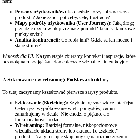
nam:
Persony użytkowników:
Kto będzie korzystał z naszego
produktu? Jakie są ich potrzeby, cele, frustracje?
Mapy podróży użytkownika (User Journeys):
Jaką drogę
przejdzie użytkownik przez nasz produkt? Jakie są kluczowe
punkty styku?
Analiza konkurencji:
Co robią inni? Gdzie są ich mocne i
słabe strony?
Wniosek dla UI:
Na tym etapie zbieramy kontekst i inspiracje, które
pozwolą nam podjąć świadome decyzje wizualne i interakcyjne.
2. Szkicowanie i wireframing: Podstawa struktury
To tutaj zaczynamy kształtować pierwsze zarysy produktu.
Szkicowanie (Sketching):
Szybkie, ręczne szkice interfejsu.
Celem jest wypróbowanie wielu pomysłów, zanim
zanurkujemy w detale. Nie chodzi o piękno, a o
funkcjonalność i układ.
Wireframing:
Bardziej formalne, niskopoziomowe
wizualizacje układu strony lub ekranu. To „szkielet”
produktu. Na tym etapie skupiamy się na rozmieszczeniu