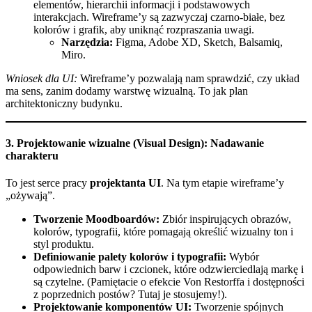
elementów, hierarchii informacji i podstawowych
interakcjach. Wireframe’y są zazwyczaj czarno-białe, bez
kolorów i grafik, aby uniknąć rozpraszania uwagi.
Narzędzia:
Figma, Adobe XD, Sketch, Balsamiq,
Miro.
Wniosek dla UI:
Wireframe’y pozwalają nam sprawdzić, czy układ
ma sens, zanim dodamy warstwę wizualną. To jak plan
architektoniczny budynku.
3. Projektowanie wizualne (Visual Design): Nadawanie
charakteru
To jest serce pracy
projektanta UI
. Na tym etapie wireframe’y
„ożywają”.
Tworzenie Moodboardów:
Zbiór inspirujących obrazów,
kolorów, typografii, które pomagają określić wizualny ton i
styl produktu.
Definiowanie palety kolorów i typografii:
Wybór
odpowiednich barw i czcionek, które odzwierciedlają markę i
są czytelne. (Pamiętacie o efekcie Von Restorffa i dostępności
z poprzednich postów? Tutaj je stosujemy!).
Projektowanie komponentów UI:
Tworzenie spójnych