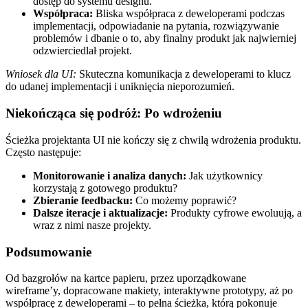
dostęp do systemu designu.
Współpraca:
Bliska współpraca z deweloperami podczas
implementacji, odpowiadanie na pytania, rozwiązywanie
problemów i dbanie o to, aby finalny produkt jak najwierniej
odzwierciedlał projekt.
Wniosek dla UI:
Skuteczna komunikacja z deweloperami to klucz
do udanej implementacji i uniknięcia nieporozumień.
Niekończąca się podróż: Po wdrożeniu
Ścieżka projektanta UI nie kończy się z chwilą wdrożenia produktu.
Często następuje:
Monitorowanie i analiza danych:
Jak użytkownicy
korzystają z gotowego produktu?
Zbieranie feedbacku:
Co możemy poprawić?
Dalsze iteracje i aktualizacje:
Produkty cyfrowe ewoluują, a
wraz z nimi nasze projekty.
Podsumowanie
Od bazgrołów na kartce papieru, przez uporządkowane
wireframe’y, dopracowane makiety, interaktywne prototypy, aż po
współpracę z deweloperami – to pełna ścieżka, którą pokonuje