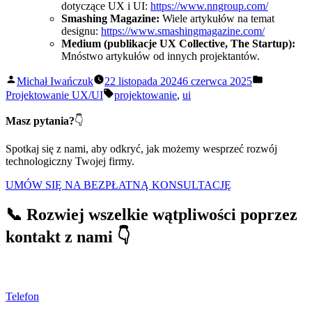
dotyczące UX i UI:
https://www.nngroup.com/
Smashing Magazine:
Wiele artykułów na temat
designu:
https://www.smashingmagazine.com/
Medium (publikacje UX Collective, The Startup):
Mnóstwo artykułów od innych projektantów.
Opublikowane
Opubliko
Michał Iwańczuk
22 listopada 2024
6 czerwca 2025
przez
w
Tagi:
Projektowanie UX/UI
projektowanie
,
ui
Masz pytania?
👇
Spotkaj się z nami, aby odkryć, jak możemy wesprzeć rozwój
technologiczny Twojej firmy.
UMÓW SIĘ NA BEZPŁATNĄ KONSULTACJĘ
📞 Rozwiej wszelkie wątpliwości poprzez
kontakt z nami 👇
Telefon