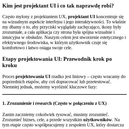
Kim jest projektant UI i co tak naprawdę robi?
Często mylony z projektantem UX,
projektant UI
koncentruje się
na wizualnym aspekcie interfejsu i jego interaktywności. To właśnie
my dbamy o to, aby przyciski wyglądały zachęcająco, ikony były
zrozumiałe, a cała aplikacja czy strona była spójna wizualnie i
intuicyjna w obsłudze. Naszym celem jest stworzenie estetycznego i
efektywnego środowiska, w którym użytkownik czuje się
komfortowo i łatwo osiąga swoje cele.
Etapy projektowania UI: Przewodnik krok po
kroku
Proces
projektowania UI
rzadko jest liniowy – często wracamy do
poprzednich etapów, aby coś dopracować lub przetestować.
Niemniej jednak, możemy wyróżnić kluczowe fazy:
1. Zrozumienie i research (Często w połączeniu z UX)
Zanim zaczniemy cokolwiek rysować, musimy zrozumieć.
Zrozumieć biznes, cele, a przede wszystkim
użytkowników
. Na
tym etapie często współpracujemy z zespołem UX, który dostarcza