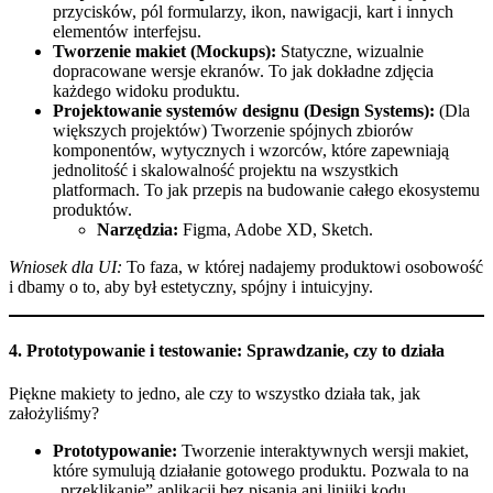
przycisków, pól formularzy, ikon, nawigacji, kart i innych
elementów interfejsu.
Tworzenie makiet (Mockups):
Statyczne, wizualnie
dopracowane wersje ekranów. To jak dokładne zdjęcia
każdego widoku produktu.
Projektowanie systemów designu (Design Systems):
(Dla
większych projektów) Tworzenie spójnych zbiorów
komponentów, wytycznych i wzorców, które zapewniają
jednolitość i skalowalność projektu na wszystkich
platformach. To jak przepis na budowanie całego ekosystemu
produktów.
Narzędzia:
Figma, Adobe XD, Sketch.
Wniosek dla UI:
To faza, w której nadajemy produktowi osobowość
i dbamy o to, aby był estetyczny, spójny i intuicyjny.
4. Prototypowanie i testowanie: Sprawdzanie, czy to działa
Piękne makiety to jedno, ale czy to wszystko działa tak, jak
założyliśmy?
Prototypowanie:
Tworzenie interaktywnych wersji makiet,
które symulują działanie gotowego produktu. Pozwala to na
„przeklikanie” aplikacji bez pisania ani linijki kodu.