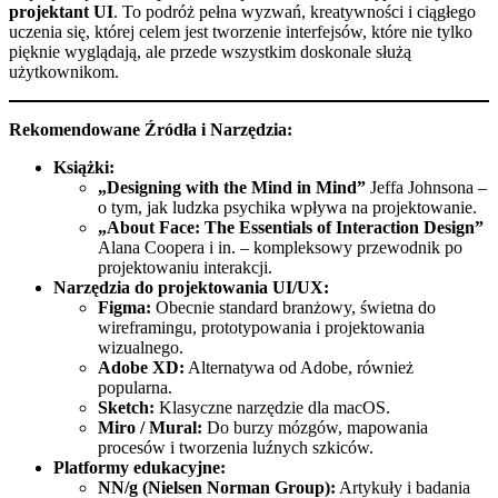
projektant UI
. To podróż pełna wyzwań, kreatywności i ciągłego
uczenia się, której celem jest tworzenie interfejsów, które nie tylko
pięknie wyglądają, ale przede wszystkim doskonale służą
użytkownikom.
Rekomendowane Źródła i Narzędzia:
Książki:
„Designing with the Mind in Mind”
Jeffa Johnsona –
o tym, jak ludzka psychika wpływa na projektowanie.
„About Face: The Essentials of Interaction Design”
Alana Coopera i in. – kompleksowy przewodnik po
projektowaniu interakcji.
Narzędzia do projektowania UI/UX:
Figma:
Obecnie standard branżowy, świetna do
wireframingu, prototypowania i projektowania
wizualnego.
Adobe XD:
Alternatywa od Adobe, również
popularna.
Sketch:
Klasyczne narzędzie dla macOS.
Miro / Mural:
Do burzy mózgów, mapowania
procesów i tworzenia luźnych szkiców.
Platformy edukacyjne:
NN/g (Nielsen Norman Group):
Artykuły i badania